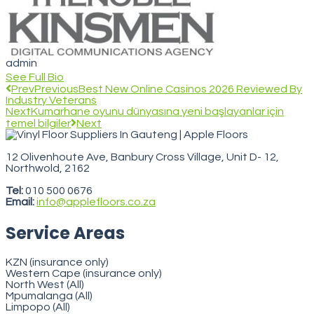
admin
See Full Bio
Prev
Previous
Best New Online Casinos 2026 Reviewed By
Industry Veterans
Next
Kumarhane oyunu dünyasına yeni başlayanlar için
temel bilgiler
Next
12 Olivenhoute Ave, Banbury Cross Village, Unit D- 12,
Northwold, 2162
VegasStars
Tel:
010 500 0676
Email:
info@applefloors.co.za
Service Areas
KZN (insurance only)
Western Cape (insurance only)
North West (All)
Mpumalanga (All)
Limpopo (All)