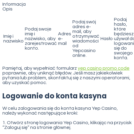
Informacja
Opis
Podaj
Podaj swój
hasło,
adres e-
Podaj swoje
które
mail, aby
imię i
Adres
będziesz
Imię i
otrzymywać
nazwisko, aby
e-
Hasło
używał d
nazwisko
wiadomości
zarejestrować
mail
logowan
od
konto.
się do
Yepcasino
swojego
online.
konta.
Pamiętaj, aby wypełniać formularz
yep casino promo code
poprawnie, aby uniknąć błędów. Jeśli masz jakiekolwiek
pytania lub problem, skontaktuj się z naszymi operatorami,
aby uzyskać pomoc.
Logowanie do konta kasyna
W celu zalogowania się do konta kasyna Yep Casino,
należy wykonać następujące kroki:
1. Otwórz stronę logowania Yep Casino, klikając na przycisk
“Zaloguj się” na stronie głównej.