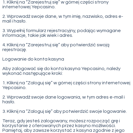
1. Kliknij na “Zarejestruj się” w górnej części strony
internetowej Yepcasino.
2. Wprowadź swoje dane, w tym imię, nazwisko, adres e-
mail i hasło.
3. Wypełnij formularz rejestracyjny, podając wymagane
informacje, takie jak wiek i adres.
4. Kliknij na “Zarejestruj się” aby potwierdzić swoją
rejestrację.
Logowanie do konta kasyna
Aby zalogować się do konta kasyna Yepcasino, należy
wykonać następujące kroki:
1. Kliknij na “Zaloguj się” w górnej części strony internetowej
Yepcasino.
2. Wprowadź swoje dane logowania, w tym adres e-mail i
hasło.
3. Kliknij na “Zaloguj się” aby potwierdzić swoje logowanie.
Teraz, gdy jesteś zalogowany, możesz rozpocząć grę i
korzystanie z oferowanych przez kasyno możliwości.
Pamiętaj, aby zawsze korzystać z kasyna zgodnie z jego