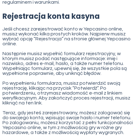
regulaminem i warunkami.
Rejestracja konta kasyna
Jeśli chcesz zarejestrować konto w Yepcasino online,
musisz wykonać kilka prostych kroków. Najpierw musisz
wybrać opcję “Rejestracja” na stronie głównej Yepcasino
online.
Następnie musisz wypełnić formularz rejestracyjny, w
którym musisz podać następujące informacje: imię i
nazwisko, adres e-mail, hasło, a także numer telefonu.
Wypełniając formularz, upewnij się, że wszystkie pola są
wypełnione poprawnie, aby uniknąć błędów.
Po wypełnieniu formularza, musisz potwierdzić swoją
rejestrację, klikając na przycisk “Potwierdź”. Po
potwierdzeniu, otrzymasz wiadomość e-mail z linkiem
weryfikacyjnym. Aby zakończyć proces rejestracji, musisz
kliknąć na ten link.
Teraz, gdy jesteś zarejestrowany, możesz zalogować się
do swojego konta, wpisując swoje hasło i numer telefonu.
Po zalogowaniu, możesz korzystać z pełni funkcjonalności
Yepcasino online, w tym z możliwością gry w różne gry
hazardowe, a także z możliwością wypłaty wygranych.