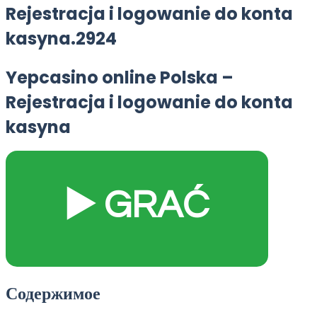
Rejestracja i logowanie do konta
kasyna.2924
Yepcasino online Polska –
Rejestracja i logowanie do konta
kasyna
▶️ GRAĆ
Содержимое