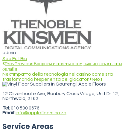
admin
See Full Bio
Prev
Previous
Вопросы и ответы о том, как играть в слоты
онлайн
Next
Impatto della tecnologia nei casinò come sta
trasformando l'esperienza dei giocatori
Next
12 Olivenhoute Ave, Banbury Cross Village, Unit D- 12,
Northwold, 2162
VegasStars
Tel:
010 500 0676
Email:
info@applefloors.co.za
Service Areas